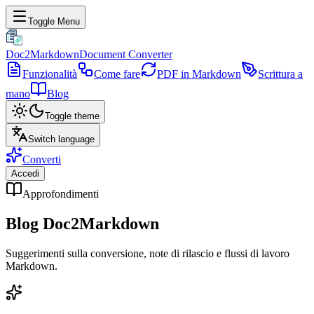
Toggle Menu
Doc2Markdown
Document Converter
Funzionalità
Come fare
PDF in Markdown
Scrittura a
mano
Blog
Toggle theme
Switch language
Converti
Accedi
Approfondimenti
Blog Doc2Markdown
Suggerimenti sulla conversione, note di rilascio e flussi di lavoro
Markdown.