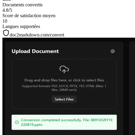
Documents convertis
4.8/5
Score de satisfaction moyen
10
Langues supportées
doc2markdown.com/convert